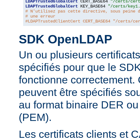
LDAPTrustedGlobalCert
 CERT_BASE64 
"/certs/cer
LDAPTrustedGlobalCert
 KEY_BASE64 
"/certs/key1
# N'utilisez pas cette directive, sous peine 
# une erreur
#LDAPTrustedClientCert CERT_BASE64 "/certs/ce
SDK OpenLDAP
Un ou plusieurs certificat
spécifiés pour que le S
fonctionne correctement. C
peuvent être spécifiés sou
au format binaire DER o
(PEM).
Les certificats clients et 