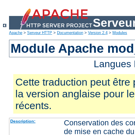
Serveu
Apache
>
Serveur HTTP
>
Documentation
>
Version 2.4
>
Modules
Module Apache mod
Langues 
Cette traduction peut être 
la version anglaise pour 
récents.
Conservation des co
Description:
de mise en cache du 