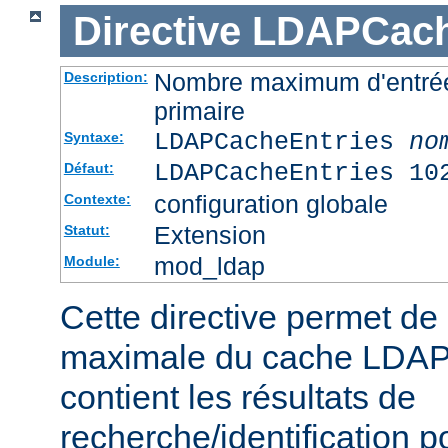
Directive
LDAPCach
Nombre maximum d'entré
Description:
primaire
LDAPCacheEntries
no
Syntaxe:
LDAPCacheEntries 10
Défaut:
configuration globale
Contexte:
Extension
Statut:
mod_ldap
Module:
Cette directive permet de s
maximale du cache LDAP 
contient les résultats de
recherche/identification po