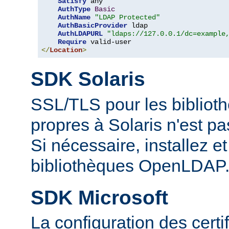
Satisfy
 any

AuthType
Basic
AuthName
"LDAP Protected"
AuthBasicProvider
 ldap

AuthLDAPURL
"ldaps://127.0.0.1/dc=example
Require
</
Location
>
SDK Solaris
SSL/TLS pour les biblio
propres à Solaris n'est p
Si nécessaire, installez et 
bibliothèques OpenLDAP
SDK Microsoft
La configuration des cert