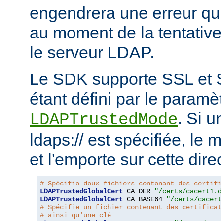
engendrera une erreur qui
au moment de la tentativ
le serveur LDAP.
Le SDK supporte SSL et 
étant défini par le paramèt
. Si 
LDAPTrustedMode
ldaps:// est spécifiée, le
et l'emporte sur cette dire
# Spécifie deux fichiers contenant des certif
LDAPTrustedGlobalCert
 CA_DER 
"/certs/cacert1.
LDAPTrustedGlobalCert
 CA_BASE64 
"/certs/cacer
# Spécifie un fichier contenant des certifica
# ainsi qu'une clé