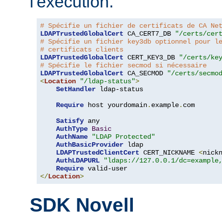
l'exécution.
# Spécifie un fichier de certificats de CA Ne
LDAPTrustedGlobalCert
 CA_CERT7_DB 
"/certs/cer
# Spécifie un fichier key3db optionnel pour l
# certificats clients
LDAPTrustedGlobalCert
 CERT_KEY3_DB 
"/certs/ke
# Spécifie le fichier secmod si nécessaire
LDAPTrustedGlobalCert
 CA_SECMOD 
"/certs/secmo
<
Location
"/ldap-status"
>
SetHandler
 ldap-status

Require
 host yourdomain
.
example
.
com

Satisfy
 any

AuthType
Basic
AuthName
"LDAP Protected"
AuthBasicProvider
 ldap

LDAPTrustedClientCert
 CERT_NICKNAME 
<
nick
AuthLDAPURL
"ldaps://127.0.0.1/dc=example
Require
</
Location
>
SDK Novell