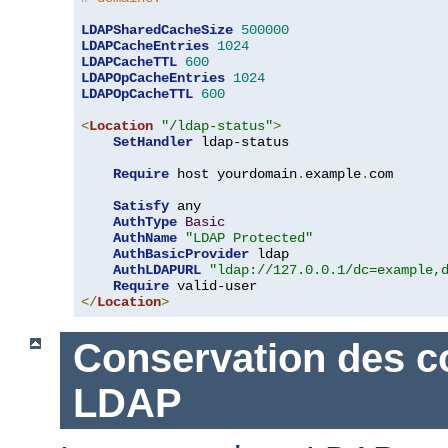
LDAPSharedCacheSize
500000
LDAPCacheEntries
1024
LDAPCacheTTL
600
LDAPOpCacheEntries
1024
LDAPOpCacheTTL
600
<
Location
"/ldap-status"
>
SetHandler
 ldap-status

Require
 host yourdomain
.
example
.
com

Satisfy
 any

AuthType
Basic
AuthName
"LDAP Protected"
AuthBasicProvider
 ldap

AuthLDAPURL
"ldap://127.0.0.1/dc=example,
Require
</
Location
>
Conservation des c
LDAP