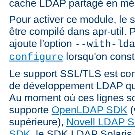
cache LDAP partagé en mé
Pour activer ce module, le 
être compilé dans apr-util. P
ajoute l'option
--with-lda
lorsqu'on const
configure
Le support SSL/TLS est cond
de développement LDAP qui
Au moment où ces lignes son
supporte
OpenLDAP SDK
(
supérieure),
Novell LDAP 
SDK
, le SDK LDAP Solaris 