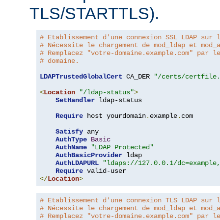
TLS/STARTTLS).
# Etablissement d'une connexion SSL LDAP sur 
# Nécessite le chargement de mod_ldap et mod_
# Remplacez "votre-domaine.example.com" par l
# domaine.
LDAPTrustedGlobalCert
 CA_DER 
"/certs/certfile
<
Location
"/ldap-status"
>
SetHandler
 ldap-status

Require
 host yourdomain
.
example
.
com

Satisfy
 any

AuthType
Basic
AuthName
"LDAP Protected"
AuthBasicProvider
 ldap

AuthLDAPURL
"ldaps://127.0.0.1/dc=example
Require
</
Location
>
# Etablissement d'une connexion TLS LDAP sur 
# Nécessite le chargement de mod_ldap et mod_
# Remplacez "votre-domaine.example.com" par l