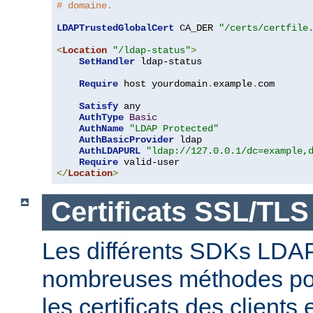
# domaine.
LDAPTrustedGlobalCert
 CA_DER 
"/certs/certfile
<
Location
"/ldap-status"
>
SetHandler
 ldap-status

Require
 host yourdomain
.
example
.
com

Satisfy
 any

AuthType
Basic
AuthName
"LDAP Protected"
AuthBasicProvider
 ldap

AuthLDAPURL
"ldap://127.0.0.1/dc=example,
Require
</
Location
>
Certificats SSL/TLS
Les différents SDKs LDA
nombreuses méthodes pour
les certificats des clients