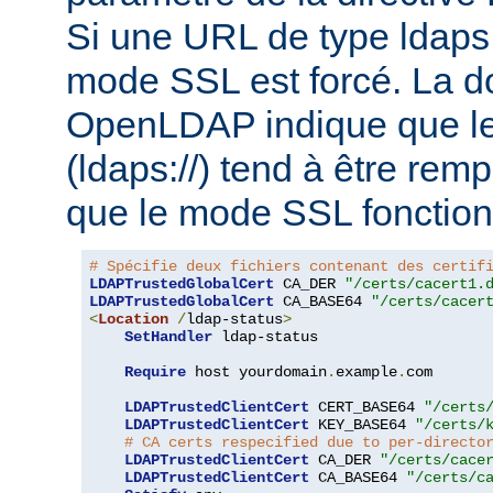
Si une URL de type ldaps:/
mode SSL est forcé. La 
OpenLDAP indique que le
(ldaps://) tend à être rem
que le mode SSL fonction
# Spécifie deux fichiers contenant des certif
LDAPTrustedGlobalCert
 CA_DER 
"/certs/cacert1.
LDAPTrustedGlobalCert
 CA_BASE64 
"/certs/cacer
<
Location
/
ldap-status
>
SetHandler
 ldap-status

Require
 host yourdomain
.
example
.
com

LDAPTrustedClientCert
 CERT_BASE64 
"/certs
LDAPTrustedClientCert
 KEY_BASE64 
"/certs/
# CA certs respecified due to per-directo
LDAPTrustedClientCert
 CA_DER 
"/certs/cace
LDAPTrustedClientCert
 CA_BASE64 
"/certs/c