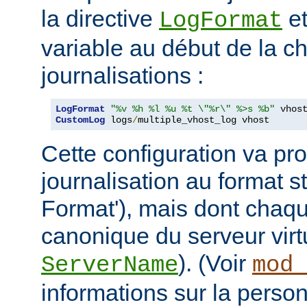
la directive
et
LogFormat
variable au début de la ch
journalisations :
LogFormat
"%v %h %l %u %t \"%r\" %>s %b"
CustomLog
 logs
/
multiple_vhost_log vhost
Cette configuration va pro
journalisation au format
Format'), mais dont chaqu
canonique du serveur virtu
). (Voir
ServerName
mod_
informations sur la person