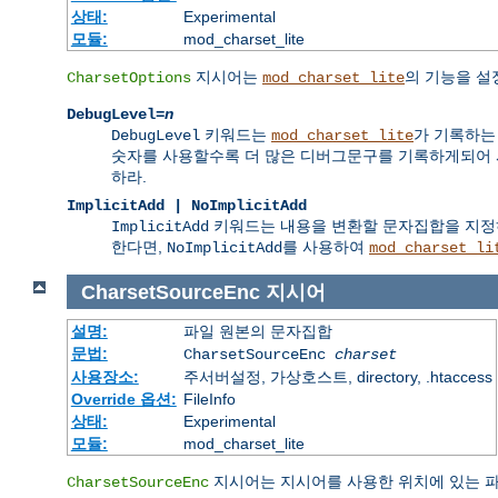
상태:
Experimental
모듈:
mod_charset_lite
지시어는
의 기능을 설
CharsetOptions
mod_charset_lite
DebugLevel=
n
키워드는
가 기록하는
DebugLevel
mod_charset_lite
숫자를 사용할수록 더 많은 디버그문구를 기록하게되어 
하라.
ImplicitAdd | NoImplicitAdd
키워드는 내용을 변환할 문자집합을 지
ImplicitAdd
한다면,
를 사용하여
NoImplicitAdd
mod_charset_li
CharsetSourceEnc
지시어
설명:
파일 원본의 문자집합
문법:
CharsetSourceEnc
charset
사용장소:
주서버설정, 가상호스트, directory, .htaccess
Override 옵션:
FileInfo
상태:
Experimental
모듈:
mod_charset_lite
지시어는 지시어를 사용한 위치에 있는 
CharsetSourceEnc