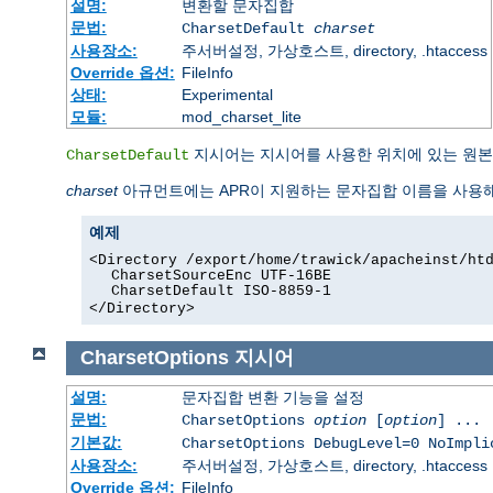
설명:
변환할 문자집합
문법:
CharsetDefault
charset
사용장소:
주서버설정, 가상호스트, directory, .htaccess
Override 옵션:
FileInfo
상태:
Experimental
모듈:
mod_charset_lite
지시어는 지시어를 사용한 위치에 있는 원본
CharsetDefault
charset
아규먼트에는 APR이 지원하는 문자집합 이름을 사용해야
예제
<Directory /export/home/trawick/apacheinst/ht
CharsetSourceEnc UTF-16BE
CharsetDefault ISO-8859-1
</Directory>
CharsetOptions
지시어
설명:
문자집합 변환 기능을 설정
문법:
CharsetOptions
option
[
option
] ...
기본값:
CharsetOptions DebugLevel=0 NoImpli
사용장소:
주서버설정, 가상호스트, directory, .htaccess
Override 옵션:
FileInfo