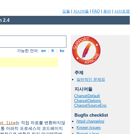
모듈
|
지시어들
|
FAQ
|
용어
|
사이트맵
 2.4
가능한 언어:
en
|
fr
|
ko
주제
일반적인 문제점
지시어들
CharsetDefault
CharsetOptions
CharsetSourceEnc
Bugfix checklist
httpd changelog
는 직접 자료를 변환하지않
et_lite
Known issues
치는 보통 아파치 프로세스의 코드페이지
Report a bug